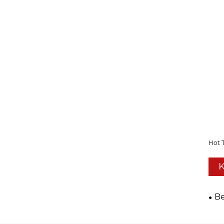
Hot 
K
Be