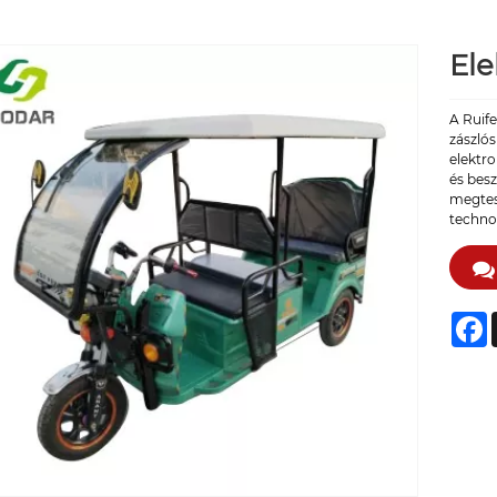
Ele
A Ruife
zászló
elektr
és bes
megtes
technol
F