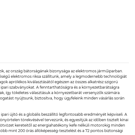
mazik, az ország bátorságának bizonysága az elektromos járműiparban.
nőségű elektromos riksa szállítunk, amely a legmodernebb technológiát
gok aprólékos kiválasztásától egészen az összes alkatrész szigorú
az ipari szabványokat. A fenntarthatóságra és a környezetbarátságra
nak, így tökéletes választásuk a környezetbarát versenyzők számára.
mogatást nyújtsunk, biztosítva, hogy ügyfeleink minden vásárlás során
ipari újító és a globális beszállító legfontosabb eredményét képviseli. A
nyörtelen törekvésével tervezünk, és egyesítjük az időben tisztelt kínai
tvözet kereteitől az energiahatékony kefe nélküli motorokig minden
több mint 200 órás állóképesség-tesztelést és a 72 pontos biztonsági