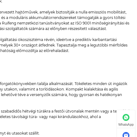
k.
ervezett hajtóművek, amelyek biztosítják a nulla emissziós mobilitást,
, és a moduláris akkumulátorrendszereket támogatják a gyors töltési
a Ruifeng nemzetközi tanúsítványokat az ISO 9001 minőségirányítási és
si szolgáltatók számára az előnyben részesített választást.
olgáltatási ökoszisztéma révén, ideértve a prediktív karbantartási
 amelyek 30+ országot átfednek. Tapasztalja meg a legutóbbi mérföldes
arthatóság előmozdítja az előrehaladást.
 forgatókönyvekben találja alkalmazását. Tökéletes minden út ingázók
y utakon, valamint a torlódásokon. Kompakt kialakítása és agilis
st, lehetővé téve a versenyzők számára, hogy gyorsan és hatékonyan
 szabadidős hétvégi túrákra a festői útvonalak mentén vagy a terepjáró
életes távolsági túra- vagy napi kirándulásokhoz, ahol a
WhatsApp
t és utasokat szállít.