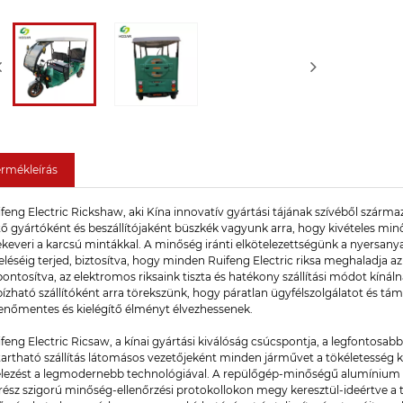
ermékleírás
feng Electric Rickshaw, aki Kína innovatív gyártási tájának szívéből szár
tő gyártóként és beszállítójaként büszkék vagyunk arra, hogy kivételes mi
keveri a karcsú mintákkal. A minőség iránti elkötelezettségünk a nyersanya
eléséig terjed, biztosítva, hogy minden Ruifeng Electric riksa meghaladja 
ontosítva, az elektromos riksaink tiszta és hatékony szállítási módot kínál
zható szállítóként arra törekszünk, hogy páratlan ügyfélszolgálatot és tá
enőmentes és kielégítő élményt élvezhessenek.
feng Electric Ricsaw, a kínai gyártási kiválóság csúcspontja, a legfontosabb 
artható szállítás látomásos vezetőjeként minden járművet a tökéletesség kö
telezést a legmodernebb technológiával. A repülőgép-minőségű alumínium ö
rész szigorú minőség-ellenőrzési protokollokon megy keresztül-ideértve a 