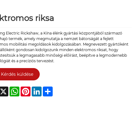
ktromos riksa
ng Electric Rickshaw, a Kína élénk gyártási központjából származó
shajó termék, amely megmutatja a nemzet bátorságát a fejlett
omos mobilitási megoldások kidolgozásában. Megnevezett gyártóként
zállóként gondosan kidolgozunk minden elektromos riksat, hogy
tesítsük a legmagasabb minőségi előírást, beépítve a legmodernebb
ógiát és a precíziós tervezést.
Kérdés küldése
acebook
X
WhatsApp
Pinterest
LinkedIn
Share