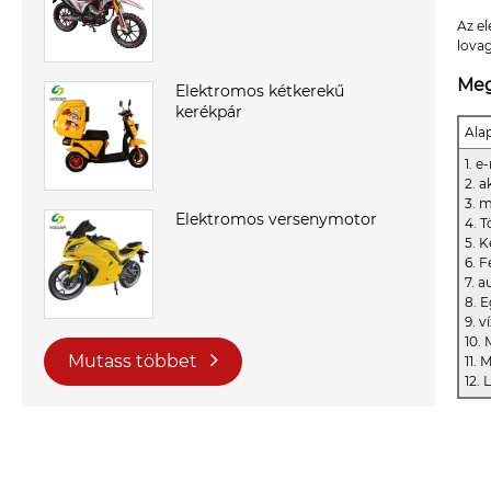
Az el
lova
Meg
Elektromos kétkerekű
kerékpár
Ala
1. 
2. 
3. 
Elektromos versenymotor
4. T
5. 
6. 
7. 
8. 
9. v
10.
Mutass többet
11.
12.