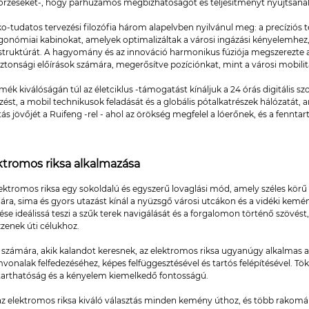
nőrzéseket-, hogy párhuzamos megbízhatóságot és teljesítményt nyújtsana
o-tudatos tervezési filozófia három alapelvben nyilvánul meg: a precíziós t
rgonómiai kabinokat, amelyek optimalizáltak a városi ingázási kényelemhez
astruktúrát. A hagyomány és az innováció harmonikus fúziója megszerezte 
ztonsági előírások számára, megerősítve pozíciónkat, mint a városi mobilitá
mék kiválóságán túl az életciklus -támogatást kínáljuk a 24 órás digitális sz
ést, a mobil technikusok feladását és a globális pótalkatrészek hálózatát,
ítás jövőjét a Ruifeng -rel - ahol az örökség megfelel a lóerőnek, és a fennt
ktromos riksa alkalmazása
lektromos riksa egy sokoldalú és egyszerű lovaglási mód, amely széles körű
ra, sima és gyors utazást kínál a nyüzsgő városi utcákon és a vidéki kemén
ése ideálissá teszi a szűk terek navigálását és a forgalomon történő szövé
zenek úti célukhoz.
 számára, akik kalandot keresnek, az elektromos riksa ugyanúgy alkalmas a
onalak felfedezéséhez, képes felfüggesztésével és tartós felépítésével. Tök
tarthatóság és a kényelem kiemelkedő fontosságú.
az elektromos riksa kiváló választás minden kemény úthoz, és több rakomány