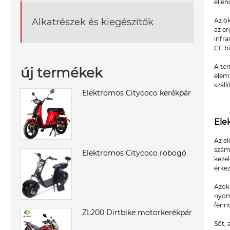
elle
Alkatrészek és kiegészítők
Az ök
az e
infr
CE bi
A ter
új termékek
elemz
száll
Elektromos Citycoco kerékpár
Ele
Az e
számá
Elektromos Citycoco robogó
kezel
érkez
Azok
nyomv
fenn
ZL200 Dirtbike motorkerékpár
Sőt, 