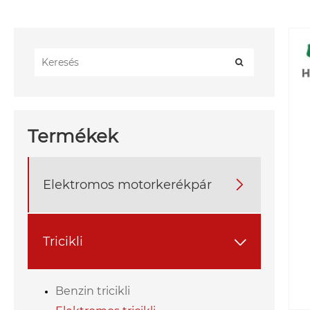
Termékek
Elektromos motorkerékpár

Tricikli

Benzin tricikli