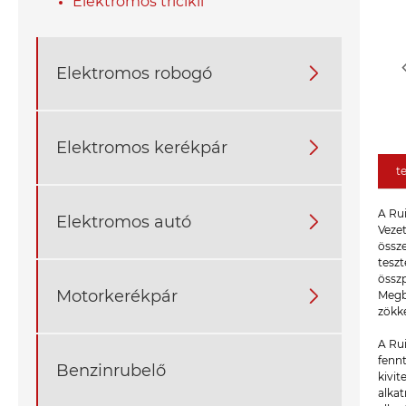
Elektromos tricikli
Elektromos robogó

Elektromos kerékpár

t
A Rui
Elektromos autó

Veze
össze
teszt
összp
Motorkerékpár

Megbí
zökk
A Rui
fennt
Benzinrubelő
kivi
alkat