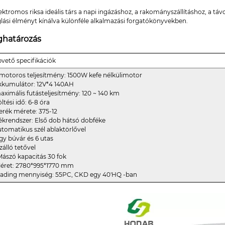
ektromos riksa ideális társ a napi ingázáshoz, a rakományszállításhoz, a táv
glási élményt kínálva különféle alkalmazási forgatókönyvekben.
határozás
pvető specifikációk
e-motoros teljesítmény: 1500W kefe nélkülimotor
akkumulátor: 12V*4 140AH
maximális futásteljesítmény: 120 ~ 140 km
öltési idő: 6-8 óra
Kerék mérete: 375-12
Fékrendszer: Első dob hátsó dobféke
automatikus szél ablaktörlővel
Egy búvár és 6 utas
ízálló tetővel
 Mászó kapacitás 30 fok
 Méret: 2780*995*1770 mm
 Lading mennyiség: 55PC, CKD egy 40'HQ -ban