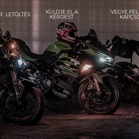
KÜLDJE EL A
VEGYE FEL
R
LETÖLTÉS
KÉRDÉST
KAPCS