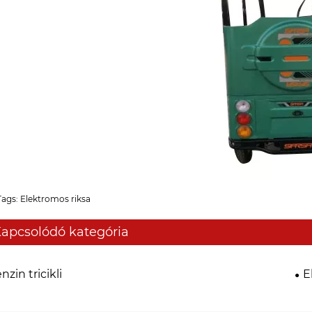
Tags: Elektromos riksa
apcsolódó kategória
nzin tricikli
E