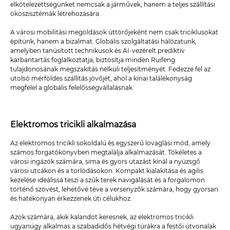
elkötelezettségünket nemcsak a járművek, hanem a teljes szállítási
ökoszisztémák létrehozására.
A városi mobilitási megoldások úttörőjeként nem csak triciklusokat
építünk, hanem a bizalmat. Globális szolgáltatási hálózatunk,
amelyben tanúsított technikusok és AI-vezérelt prediktív
karbantartás foglalkoztatja, biztosítja minden Ruifeng
tulajdonosának megszakítás nélküli teljesítményét. Fedezze fel az
utolsó mérföldes szállítás jövőjét, ahol a kínai találékonyság
megfelel a globális felelősségvállalásnak.
Elektromos tricikli alkalmazása
Az elektromos tricikli sokoldalú és egyszerű lovaglási mód, amely
számos forgatókönyvben megtalálja alkalmazását. Tökéletes a
városi ingázók számára, sima és gyors utazást kínál a nyüzsgő
városi utcákon és a torlódásokon. Kompakt kialakítása és agilis
kezelése ideálissá teszi a szűk terek navigálását és a forgalomon
történő szövést, lehetővé téve a versenyzők számára, hogy gyorsan
és hatékonyan érkezzenek úti célukhoz.
Azok számára, akik kalandot keresnek, az elektromos tricikli
ugyanúgy alkalmas a szabadidős hétvégi túrákra a festői útvonalak