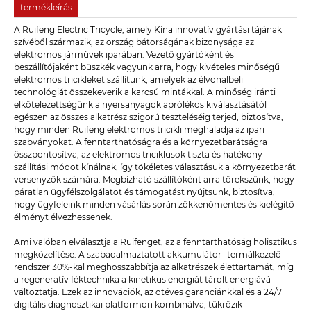
termékleírás
A Ruifeng Electric Tricycle, amely Kína innovatív gyártási tájának
szívéből származik, az ország bátorságának bizonysága az
elektromos járművek iparában. Vezető gyártóként és
beszállítójaként büszkék vagyunk arra, hogy kivételes minőségű
elektromos tricikleket szállítunk, amelyek az élvonalbeli
technológiát összekeverik a karcsú mintákkal. A minőség iránti
elkötelezettségünk a nyersanyagok aprólékos kiválasztásától
egészen az összes alkatrész szigorú teszteléséig terjed, biztosítva,
hogy minden Ruifeng elektromos tricikli meghaladja az ipari
szabványokat. A fenntarthatóságra és a környezetbarátságra
összpontosítva, az elektromos triciklusok tiszta és hatékony
szállítási módot kínálnak, így tökéletes választásuk a környezetbarát
versenyzők számára. Megbízható szállítóként arra törekszünk, hogy
páratlan ügyfélszolgálatot és támogatást nyújtsunk, biztosítva,
hogy ügyfeleink minden vásárlás során zökkenőmentes és kielégítő
élményt élvezhessenek.
Ami valóban elválasztja a Ruifenget, az a fenntarthatóság holisztikus
megközelítése. A szabadalmaztatott akkumulátor -termálkezelő
rendszer 30%-kal meghosszabbítja az alkatrészek élettartamát, míg
a regeneratív féktechnika a kinetikus energiát tárolt energiává
változtatja. Ezek az innovációk, az ötéves garanciánkkal és a 24/7
digitális diagnosztikai platformon kombinálva, tükrözik