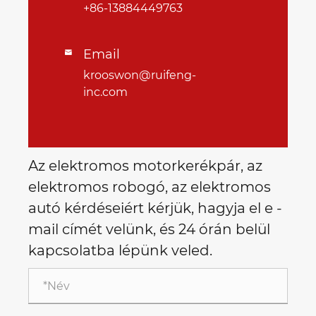
+86-13884449763
Email

krooswon@ruifeng-
inc.com
Az elektromos motorkerékpár, az
elektromos robogó, az elektromos
autó kérdéseiért kérjük, hagyja el e -
mail címét velünk, és 24 órán belül
kapcsolatba lépünk veled.