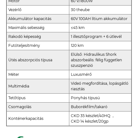
Motor
60 V/1800W
Vezérlő
30 theube
Akkumulátor kapacitás
60V 100AH ​​lítium akkumulátor
Maximális sebesség
≤45 km
Rakodó képesség
1 illesztőprogram + 6 útlevél
Futóteljesítmény
120 km
Elülső: Hidraulikus Shork
Ütés abszorpciós típusa
abszorbeális: félig független
szuszpenzió
Méter
Luxusmérő
Videó megfordítása, lopásgátló
Multimédia
riasztás
Tetőtípus
Ponyhás típusú
Csomagolás
Buborékfilm/takaró
CKD 35 készlet/40HQ ，
Konténerkapacitás
CKD 14 készlet/20gp