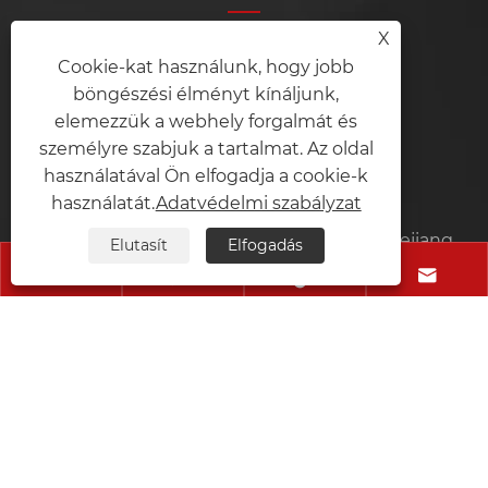
X
Ningbo Ruifeng jármű Co., Ltd.
Cookie-kat használunk, hogy jobb
böngészési élményt kínáljunk,
Tel:
+86-13884449763
elemezzük a webhely forgalmát és
személyre szabjuk a tartalmat. Az oldal
Mobil:
+86-13884449763
használatával Ön elfogadja a cookie-k
Email:
krooswon@ruifeng-inc.com
használatát.
Adatvédelmi szabályzat
Cím:
Lishan, Ditang ipar, Yuyao, Ningbo Zhejiang
Elutasít
Elfogadás




tartomány, Kína
Copyright © 2025 Ningbo Ruifeng Jármas Co., Ltd.
All Jog fenntartva.
Links
Sitemap
RSS
XML
Adatvédelmi szabályzat