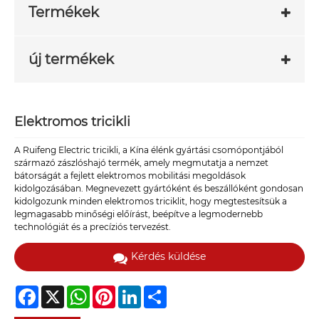
Termékek
új termékek
Elektromos tricikli
A Ruifeng Electric tricikli, a Kína élénk gyártási csomópontjából
származó zászlóshajó termék, amely megmutatja a nemzet
bátorságát a fejlett elektromos mobilitási megoldások
kidolgozásában. Megnevezett gyártóként és beszállóként gondosan
kidolgozunk minden elektromos triciklit, hogy megtestesítsük a
legmagasabb minőségi előírást, beépítve a legmodernebb
technológiát és a precíziós tervezést.
Kérdés küldése
Facebook
X
WhatsApp
Pinterest
LinkedIn
Share