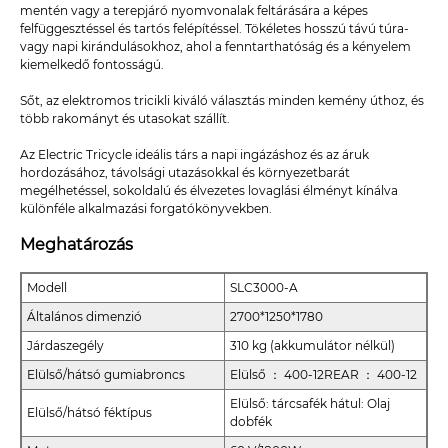
mentén vagy a terepjáró nyomvonalak feltárására a képes
felfüggesztéssel és tartós felépítéssel. Tökéletes hosszú távú túra-
vagy napi kirándulásokhoz, ahol a fenntarthatóság és a kényelem
kiemelkedő fontosságú.
Sőt, az elektromos tricikli kiváló választás minden kemény úthoz, és
több rakományt és utasokat szállít.
Az Electric Tricycle ideális társ a napi ingázáshoz és az áruk
hordozásához, távolsági utazásokkal és környezetbarát
megélhetéssel, sokoldalú és élvezetes lovaglási élményt kínálva
különféle alkalmazási forgatókönyvekben.
Meghatározás
Modell
SLC3000-A
Általános dimenzió
2700*1250*1780
Járdaszegély
310 kg (akkumulátor nélkül)
Elülső/hátsó gumiabroncs
Elülső ： 400-12REAR ： 400-12
Elülső: tárcsafék hátul: Olaj
Elülső/hátsó féktípus
dobfék