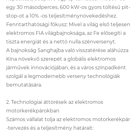
egy 30 másodperces, 600 kW-os gyors töltésű pit-
stop-ot a 10% -os teljesítménynövekedéshez.
Fenntarthatósági fókusz: Mivel a világ első teljesen
elektromos FIA világbajnoksága, az Fe elősegíti a
tiszta energiát és a nettó nulla szénversenyt.
A bajnokság Sanghajba való visszatérése aláhúzza
Kína növekvő szerepét a globális elektromos
járművek innovációjában, és a város színpadként
szolgál a legmodernebb verseny technológiák
bemutatására.
2. Technológiai áttörések az elektromos
motorkerékpárokban
Számos vállalat tolja az elektromos motorkerékpár
-tervezés és a teljesítmény határait: