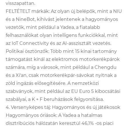
visszapattan.
FELTÉTELT márkák: Az olyan új belépők, mint a NIU
és a NineBot, kihívást jelentenek a hagyományos
vezetők, mint például a Yadea, a fiatalabb
felhasználókat olyan intelligens funkciókkal, mint
az IoT Connectivity és az AI-asszisztált vezetés.
Politikai ösztönzők: Több mint 15 kínai tartomány
támogatást kínál az elektromos motorkerékpárok
számára, míg a városok, mint például a Chengdu
és a Xi'an, csak motorkerékpár-sávokat nyitnak a
zöld ingázás elősegítésére. A nemzetközi
szabványok, mint például az EU Euro 5 kibocsátási
szabályai, a K + F beruházások felgyorsítása.
4. Versenyképes táj: Hagyományos és új játékosok
Hagyományos óriások: A Yadea a hatalmas
disztribúciós hálózatán keresztül 46,1% -os piaci