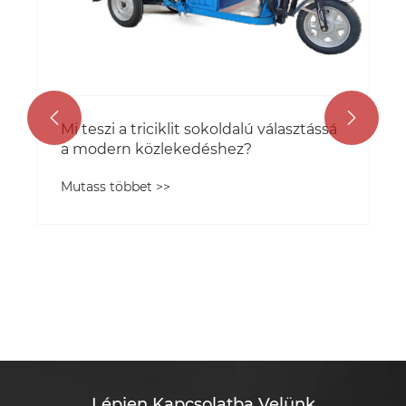


Mi teszi a triciklit sokoldalú választássá
a modern közlekedéshez?
Mutass többet >>
Lépjen Kapcsolatba Velünk