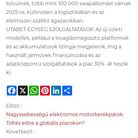
bővülnek, több mint 100 000 swapállomást várnak
2025-re, különösen a logisztikában és az
élelmiszer-szállító ágazatokban.
UTABET-EGYSÉG SZOLGÁLTATÁSOK: Az új üzleti
modellek, például a lovaglásmegosztó platformok
és az akkumulátorok lízingje megjelenik, míg a
használt járművek finanszírozása és az
adatközpontú szolgáltatások a piac 30% -át teszik
ki.
Facebook
X
WhatsApp
Pinterest
LinkedIn
Share
Előző :
Nagyssebességű elektromos motorkerékpárok:
Töltés előre a globális piacokon?
Következő :