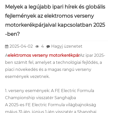
Melyek a legújabb ipari hírek és globális
fejlemények az elektromos verseny
motorkerékpárjaival kapcsolatban 2025
-ben?
2025-04-02
4
Hagyj üzenetet
A
elektromos verseny motorkerékpár
Az ipar 2025-
ben számít fel, amelyet a technológiai fejlődés, a
piaci növekedés és a magas rangú verseny
események vezetnek.
1. verseny események: A FE Electric Formula
Championship visszatér Sanghajba
A 2025-es FE Electric Formula világbajnokság
május 31-jén, június 1-jén visszatér a Shanghai