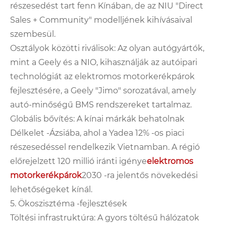
részesedést tart fenn Kínában, de az NIU "Direct
Sales + Community" modelljének kihívásaival
szembesül.
Osztályok közötti riválisok: Az olyan autógyártók,
mint a Geely és a NIO, kihasználják az autóipari
technológiát az elektromos motorkerékpárok
fejlesztésére, a Geely "Jimo" sorozatával, amely
autó-minőségű BMS rendszereket tartalmaz.
Globális bővítés: A kínai márkák behatolnak
Délkelet -Ázsiába, ahol a Yadea 12% -os piaci
részesedéssel rendelkezik Vietnamban. A régió
előrejelzett 120 millió iránti igénye
elektromos
motorkerékpárok
2030 -ra jelentős növekedési
lehetőségeket kínál.
5. Ökoszisztéma -fejlesztések
Töltési infrastruktúra: A gyors töltésű hálózatok