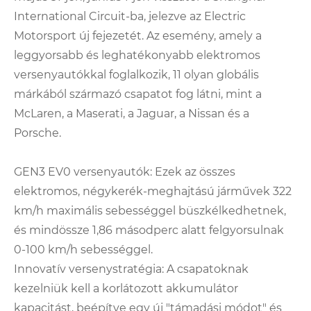
International Circuit-ba, jelezve az Electric
Motorsport új fejezetét. Az esemény, amely a
leggyorsabb és leghatékonyabb elektromos
versenyautókkal foglalkozik, 11 olyan globális
márkából származó csapatot fog látni, mint a
McLaren, a Maserati, a Jaguar, a Nissan és a
Porsche.
GEN3 EV0 versenyautók: Ezek az összes
elektromos, négykerék-meghajtású járművek 322
km/h maximális sebességgel büszkélkedhetnek,
és mindössze 1,86 másodperc alatt felgyorsulnak
0-100 km/h sebességgel.
Innovatív versenystratégia: A csapatoknak
kezelniük kell a korlátozott akkumulátor
kapacitást, beépítve egy új "támadási módot" és