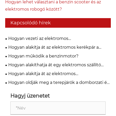
Hogyan lehet választani a benzin scooter és az
elektromos robogó között?
Kapcsolódó hírek
Hogyan vezeti az elektromos
versenymotorkerékpár a teljesítménymobilitás
Hogyan alakítja át az elektromos kerékpár a
jövőjét?
globális mobilitási ipart?
Hogyan működik a benzinmotor?
Hogyan alakíthatja át egy elektromos szállító
motorkerékpár a városi logisztikát?
Hogyan alakítja át az elektromos
versenymotorkerékpár-technológia a nagy
Hogyan oldják meg a terepjárók a domborzati és
sebességű teljesítményt?
teljesítménybeli kihívásokat?
Hagyj üzenetet