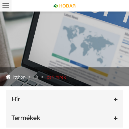
itthon
Hír
Ipari hírek
Hír
Termékek