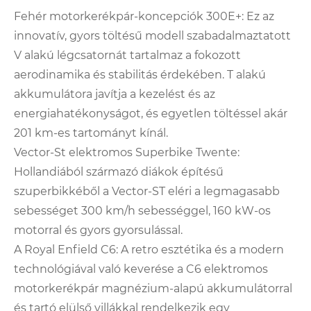
Fehér motorkerékpár-koncepciók 300E+: Ez az
innovatív, gyors töltésű modell szabadalmaztatott
V alakú légcsatornát tartalmaz a fokozott
aerodinamika és stabilitás érdekében. T alakú
akkumulátora javítja a kezelést és az
energiahatékonyságot, és egyetlen töltéssel akár
201 km-es tartományt kínál.
Vector-St elektromos Superbike Twente:
Hollandiából származó diákok építésű
szuperbikkéből a Vector-ST eléri a legmagasabb
sebességet 300 km/h sebességgel, 160 kW-os
motorral és gyors gyorsulással.
A Royal Enfield C6: A retro esztétika és a modern
technológiával való keverése a C6 elektromos
motorkerékpár magnézium-alapú akkumulátorral
és tartó elülső villákkal rendelkezik egy