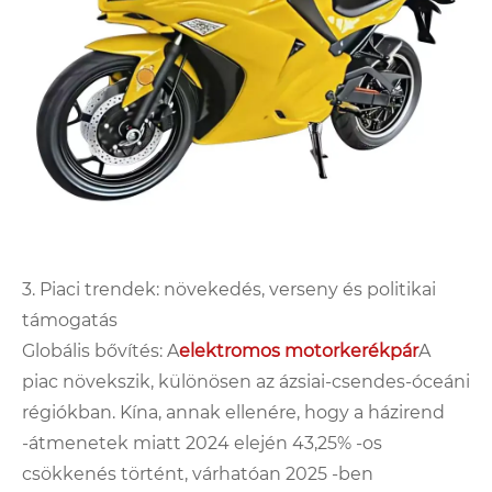
3. Piaci trendek: növekedés, verseny és politikai
támogatás
Globális bővítés: A
elektromos motorkerékpár
A
piac növekszik, különösen az ázsiai-csendes-óceáni
régiókban. Kína, annak ellenére, hogy a házirend
-átmenetek miatt 2024 elején 43,25% -os
csökkenés történt, várhatóan 2025 -ben