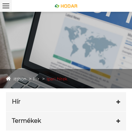
itthon
Hír
Ipari hírek
Hír
Termékek