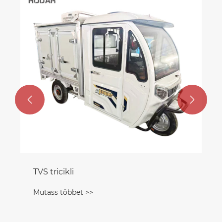
Mutass többet >>

