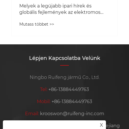
Lépjen Kapcsolatba Velünk
Ningbo Ruifeng jármű Co., Ltd.
Tel:
+86-13884449763
Mobil:
+86-13884449763
Email:
krooswon@ruifeng-inc.com
X
Cím:
Lishan, Ditang ipar, Yuyao, Ningbo Zhejiang