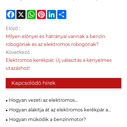
Facebook
X
WhatsApp
Pinterest
LinkedIn
Share
Előző :
Milyen előnyei és hátrányai vannak a benzin
robogónak és az elektromos robogónak?
Következő :
Elektromos kerékpár: Új választás a kényelmes
utazáshoz!
Kapcsolódó hírek
Hogyan vezeti az elektromos
versenymotorkerékpár a teljesítménymobilitás
Hogyan alakítja át az elektromos kerékpár a
jövőjét?
globális mobilitási ipart?
Hogyan működik a benzinmotor?