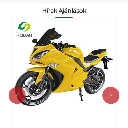
Hírek Ajánlások
Az elektromos motorkerékpár az Uber
számára?
Mutass többet >>

