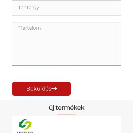
Beküldés

új termékek
Elektromos szállítási motorkerékpár