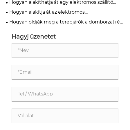
Hogyan alakíthatja át egy elektromos szállító
motorkerékpár a városi logisztikát?
Hogyan alakítja át az elektromos
versenymotorkerékpár-technológia a nagy
Hogyan oldják meg a terepjárók a domborzati és
sebességű teljesítményt?
teljesítménybeli kihívásokat?
Hagyj üzenetet