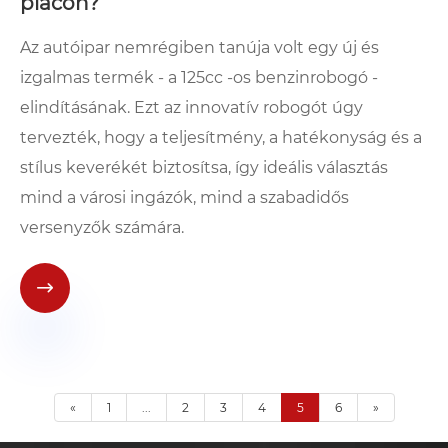
piacon?
Az autóipar nemrégiben tanúja volt egy új és
izgalmas termék - a 125cc -os benzinrobogó -
elindításának. Ezt az innovatív robogót úgy
tervezték, hogy a teljesítmény, a hatékonyság és a
stílus keverékét biztosítsa, így ideális választás
mind a városi ingázók, mind a szabadidős
versenyzők számára.

«
1
...
2
3
4
5
6
»