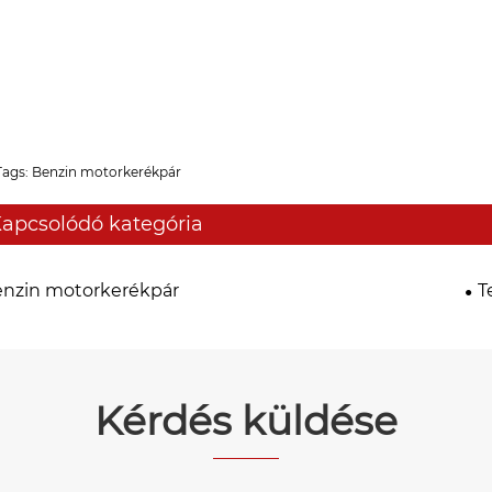
Tags: Benzin motorkerékpár
apcsolódó kategória
nzin motorkerékpár
T
Kérdés küldése