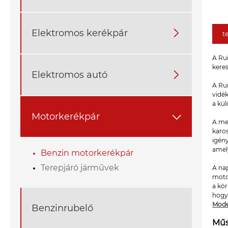
Elektromos kerékpár

t
A Ru
keres
Elektromos autó

A Ru
vidék
a kül
Motorkerékpár

A me
karos
igén
amely
Benzin motorkerékpár
Terepjáró járművek
A na
motor
a kö
hogy 
Mode
Benzinrubelő
Műs