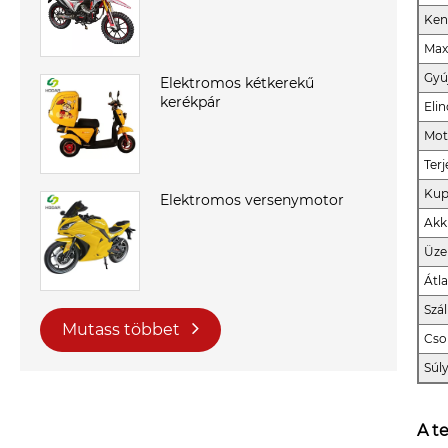
Ken
Max
Gyú
Elektromos kétkerekű
kerékpár
Elin
Mot
Terj
Kup
Elektromos versenymotor
Akk
Üze
Átl
Szál
Mutass többet
Cso
Súly
A t