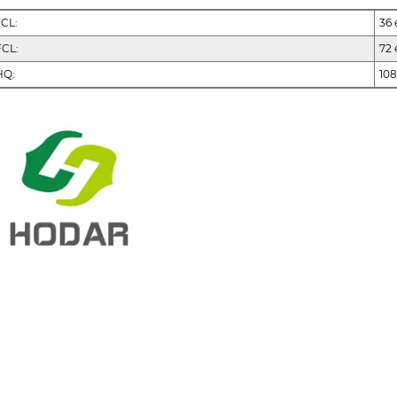
FCL:
36
FCL:
72
HQ:
10