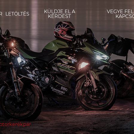
KÜLDJE EL A
VEGYE FEL
R
LETÖLTÉS
KÉRDÉST
KAPCS
otorkerékpár