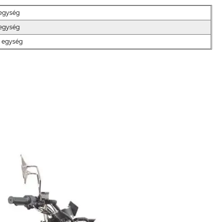
 egység
 egység
8 egység