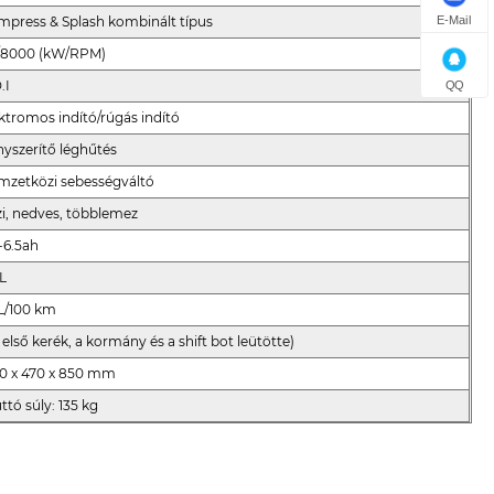
press & Splash kombinált típus
E-Mail
2/8000 (kW/RPM)
.I
QQ
ktromos indító/rúgás indító
yszerítő léghűtés
mzetközi sebességváltó
i, nedves, többlemez
-6.5ah
L
L/100 km
 első kerék, a kormány és a shift bot leütötte)
80 x 470 x 850 mm
ttó súly: 135 kg