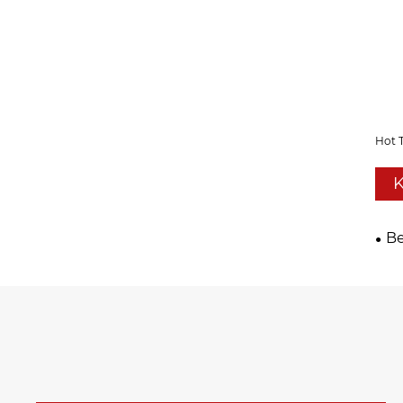
Hot 
K
Be