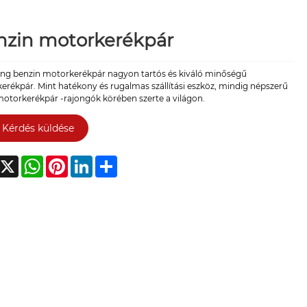
nzin motorkerékpár
eng benzin motorkerékpár nagyon tartós és kiváló minőségű
rékpár. Mint hatékony és rugalmas szállítási eszköz, mindig népszerű
motorkerékpár -rajongók körében szerte a világon.
Kérdés küldése
acebook
X
WhatsApp
Pinterest
LinkedIn
Share