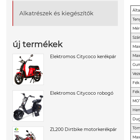
Ált
Alkatrészek és kiegészítők
Ten
Mér
Szá
új termékek
Max
Max
Elektromos Citycoco kerékpár
Gum
Vez
Fék
Fék
Elektromos Citycoco robogó
MOT
Hen
Dug
Töm
ZL200 Dirtbike motorkerékpár
Max