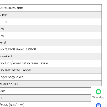
00x760x1050 mm
20 mm
0 mm
 kg
 kg
 km/h
lső: 2,75-18 Hátsó: 3,00-18
nconként
lső: Dob/lemez hátsó része: Drum
lső: Kézi hátsó: Lábbal
enger négy löket
tikális típusú
,5cc
WhatsApp
 1
8/6000 (N.M/RPM)