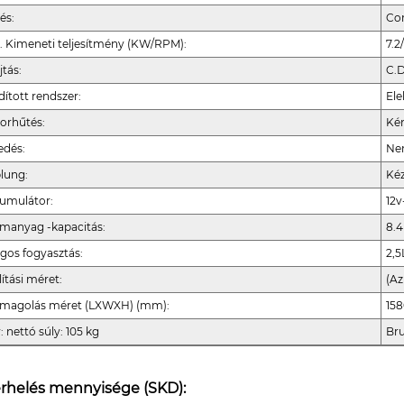
és:
Com
. Kimeneti teljesítmény (KW/RPM):
7.
jtás:
C.D
dított rendszer:
Ele
orhűtés:
Kén
edés:
Ne
lung:
Kéz
umulátor:
12v
manyag -kapacitás:
8.4
agos fogyasztás:
2,5
lítási méret:
(Az
magolás méret (LXWXH) (mm):
15
: nettó súly: 105 kg
Bru
erhelés mennyisége (SKD):