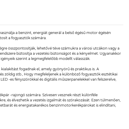
sználja a benzint, energiát generál a belső égésű motor égésén
tosít a fogyasztók számára.
re összpontosítják, lehetővé téve számukra a városi utcákon vagy a
krendszere biztosítja a vezetési biztonságot és a kényelmet. Ugyanakkor
igényeik szerint a legmegfelelőbb modellt válasszák.
ialakítást fogadnak el, amely gyönyörű és praktikus is. A
g és zöldig stb., Hogy megfeleljenek a különböző fogyasztók esztétikai
D -es fényszórókkal és digitális műszerpanelekkel van felszerelve,
ékpár -rajongó számára. Szívesen vesznek részt különféle
re, és élvezhetik a vezetés izgalmát és szórakozását. Ezen túlmenően,
etbarát és energiatakarékos benzinmotorkerékpárokat is elindítani,