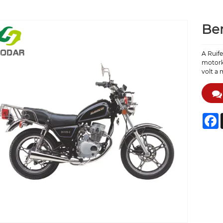
Be
A Ruif
motorke
volt a 
F