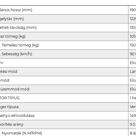
alános hossz (mm):
19
gelytáv (mm):
12
etteli távolság (mm):
13
raz tömeg (kg)
105
. Terhelési tömeg (kg):
150
. Sebesség (km/h):
90
i:
Elü
etési mód:
Lá
 mód:
Elü
 üzemmód mód:
Elü
OR TÍPUS:
1 h
ger típusa:
Ver
attyú elmozdulása:
149
örítési arány:
9.5:
. Nyomaték (N.M/RPM):
8.