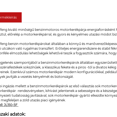
ermékleírás
ifeng kiváló minőségű benzinmotoros motorkerékpárja energiaforrásként ha
ztül, előrelép a motorkerékpárral, és gyors és kényelmes utazási módot biz
ifeng benzin motorkerékpárokat általában a könnyű és manőverezőképesség
i utcákon való rugalmas transzfert. Erőteljes energiarendszere és stabil fé
önféle elmozdulási lehetőségek lehetővé teszik a fogyasztók számára, hogy 
gjelenés szempontjából a benzinmotorkerékpárok általában egyszerűsített k
szériafestékek sokszínűek, a klasszikus fekete és a piros -tól a divatos kéki
yeinek. Ezenkívül számos motorkerékpár modern konfigurációkkal, például LE
ek javítják a vezetés kényelmét és biztonságát.
pi ingázás mellett a benzinmotorkerékpárok az első választás sok motorker
kerékpár -rendezvényeken, kihívást jelentenek a sebességre és a készségek
rnyezeti tudatosság javításával, sok motorkerékpár-gyártó elkezdte környez
megfeleljen a zöld utazás piaci igényének.
ll: JL150-5F
zaki adatok: