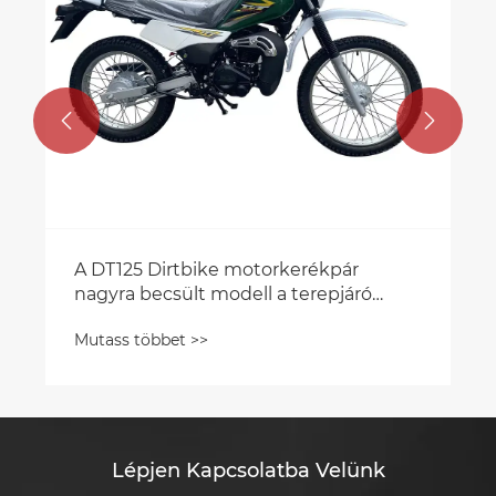


ró
Lépjen Kapcsolatba Velünk