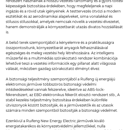
rendszert használnak a hosszú vezetési tartomány és a gyors töltési
képességek biztosítása érdekében, hogy megfeleljenek a napi
ingázás és a rövid utak igényeinek. A testtervezés ötvözi a modern
esztétikát és az aerodinamikai alapelveket, sima vonalakkal és
stílusos stílusokkal, amelyek nemcsak növelik a vezetési élvezetet,
hanem demonstrálják a környezetbarát utazás divatos hozzáállását
is.
A belső terek szempontjából a kényelemre és a praktikusságra
összpontosítunk, környezetbarát anyagok felhasználásával
egészséges és meleg vezetési hely létrehozására. Az intelligens
műszerfal és a multimédiás szórakoztató rendszer kombinációja
lehetővé teszi a vezetési információk egy pillanat alatt világossá
válását, miközben gazdag szórakoztató élményt élvez.
A biztonsági teljesítmény szempontjából a Ruifeng új energiájú
elektromos járművei többszörös biztonsági védelmi
intézkedésekkel vannak felszerelve, ideértve az ABS-lock-
fékrendszert, az EBD elektronikus fékerőt elosztó rendszert stb., A
stabil kezelési teljesítmény biztosítása érdekében különféle
útviszonyok között biztosítják, és a járművezetők és az utasok
számára minden szempontból biztosítják a biztonsági védelmet.
Ezenkívül a Ruifeng New Energy Electric járművek kiváló
energiatakarékos és környezetvédelmi jellemzőkkel, nulla