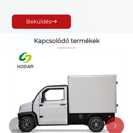
Beküldés

Kapcsolódó termékek

