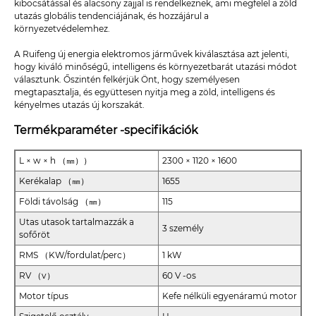
kibocsátással és alacsony zajjal is rendelkeznek, ami megfelel a zöld
utazás globális tendenciájának, és hozzájárul a
környezetvédelemhez.
A Ruifeng új energia elektromos járművek kiválasztása azt jelenti,
hogy kiváló minőségű, intelligens és környezetbarát utazási módot
választunk. Őszintén felkérjük Önt, hogy személyesen
megtapasztalja, és együttesen nyitja meg a zöld, intelligens és
kényelmes utazás új korszakát.
Termékparaméter -specifikációk
L × w × h （㎜））
2300 × 1120 × 1600
Kerékalap （㎜）
1655
Földi távolság （㎜）
115
Utas utasok tartalmazzák a
3 személy
sofőröt
RMS （KW/fordulat/perc）
1 kW
RV （v）
60 V -os
Motor típus
Kefe nélküli egyenáramú motor