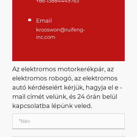
+86-13884449763
Email

krooswon@ruifeng-
inc.com
Az elektromos motorkerékpár, az
elektromos robogó, az elektromos
autó kérdéseiért kérjük, hagyja el e -
mail címét velünk, és 24 órán belül
kapcsolatba lépünk veled.