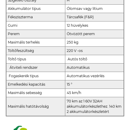
Szigetelő osztály
H
Akkumulátor típus
Ólomsav vagy lítium
Féksziszterma
Tárcsafék (F&R)
Gumi
12 hüvelykes
Perem
Ötvözött perem
Maximális terhelés
250 kg
Töltőfeszültség
220 V -os
Töltő típus
Autós töltő
Átviteli rendszer
Automatikus
Fogaskerék típus
Automatikus vezérlés
Emelkedési kapacitás
15 °
Maximális sebesség
45 km/h
70 km az 1 60V 32AH
Maximális hatótávolság
akkumulátorkészlethez. 140 km
2 akkumulátorkészletért