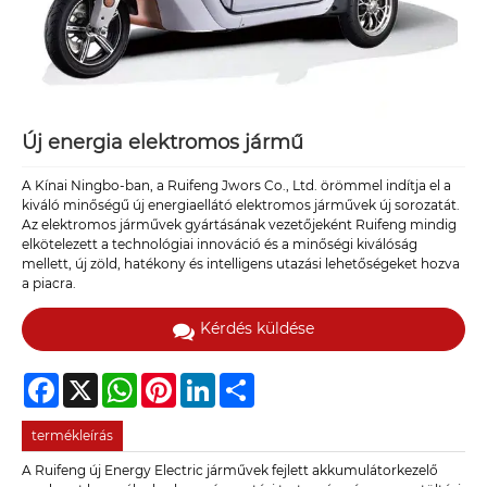
Új energia elektromos jármű
A Kínai Ningbo-ban, a Ruifeng Jwors Co., Ltd. örömmel indítja el a
kiváló minőségű új energiaellátó elektromos járművek új sorozatát.
Az elektromos járművek gyártásának vezetőjeként Ruifeng mindig
elkötelezett a technológiai innováció és a minőségi kiválóság
mellett, új zöld, hatékony és intelligens utazási lehetőségeket hozva
a piacra.
Kérdés küldése
Facebook
X
WhatsApp
Pinterest
LinkedIn
Share
termékleírás
A Ruifeng új Energy Electric járművek fejlett akkumulátorkezelő