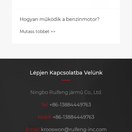
Hogyan működik a benzinmotor?
Mutass többet >>
Lépjen Kapcsolatba Velünk
Ningbo Ruifeng jármű Co., Ltd.
Tel:
+86-13884449763
Mobil:
+86-13884449763
Email:
krooswon@ruifeng-inc.com