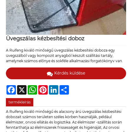
Üvegszálas kézbesítési doboz
A Ruifeng kiváló minőségű üvegszálas kézbesítési doboza egy
üvegszálból vagy kompozit anyagból készült szállítási tartály,
amelynek számos előnye és sokféle alkalmazási forgatókönyv van.
Kérdés küldése
Facebook
X
WhatsApp
Pinterest
LinkedIn
Share
termékleírás
A Ruifeng kiváló minőségű és alacsony árú üvegszálas kézbesítési
dobozait számos területen széles körben használják, például
élelmiszer, orvosi ellátás és logisztika. Az élelmiszer -szállítás során
fenntarthatja az élelmiszerek frissességét és higiénáját; Az orvosi