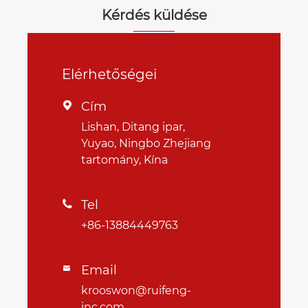
Kérdés küldése
Elérhetőségei
Cím

Lishan, Ditang ipar,
Yuyao, Ningbo Zhejiang
tartomány, Kína
Tel

+86-13884449763
Email

krooswon@ruifeng-
inc.com