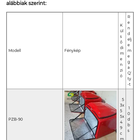
alábbiak szerint:
R
e
K
n
ül
d
s
elj
ő
e
di
Modell
Fénykép
m
m
e
e
g
n
a
zi
Q'
ó
ty
-t
5
3x
1
5
0
5x
PZB-90
d
4
b
9
s
c
m