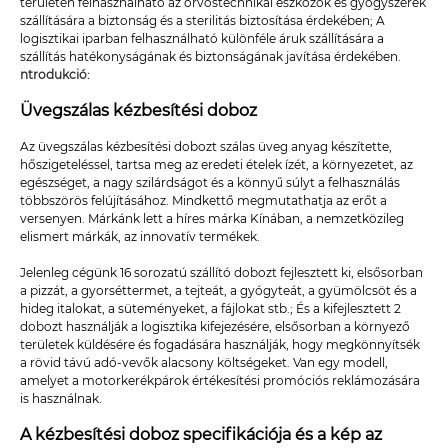
területen felhasználható az orvostechnikai eszközök és gyógyszerek
szállítására a biztonság és a sterilitás biztosítása érdekében; A
logisztikai iparban felhasználható különféle áruk szállítására a
szállítás hatékonyságának és biztonságának javítása érdekében.
ntrodukció:
Üvegszálas kézbesítési doboz
Az üvegszálas kézbesítési dobozt szálas üveg anyag készítette,
hőszigeteléssel, tartsa meg az eredeti ételek ízét, a környezetet, az
egészséget, a nagy szilárdságot és a könnyű súlyt a felhasználás
többszörös felújításához. Mindkettő megmutathatja az erőt a
versenyen. Márkánk lett a híres márka Kínában, a nemzetközileg
elismert márkák, az innovatív termékek.
Jelenleg cégünk 16 sorozatú szállító dobozt fejlesztett ki, elsősorban
a pizzát, a gyorséttermet, a tejteát, a gyógyteát, a gyümölcsöt és a
hideg italokat, a süteményeket, a fájlokat stb.; És a kifejlesztett 2
dobozt használják a logisztika kifejezésére, elsősorban a környező
területek küldésére és fogadására használják, hogy megkönnyítsék
a rövid távú adó-vevők alacsony költségeket. Van egy modell,
amelyet a motorkerékpárok értékesítési promóciós reklámozására
is használnak.
A kézbesítési doboz specifikációja és a kép az